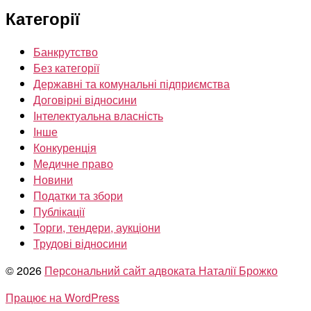
Категорії
Банкрутство
Без категорії
Державні та комунальні підприємства
Договірні відносини
Інтелектуальна власність
Інше
Конкуренція
Медичне право
Новини
Податки та збори
Публікації
Торги, тендери, аукціони
Трудові відносини
© 2026
Персональний сайт адвоката Наталії Брожко
Працює на WordPress