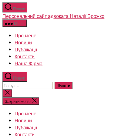
Перейти
Пошук
до
Персональний сайт адвоката Наталії Брожко
вмісту
Меню
Про мене
Новини
Публікації
Контакти
Наша Фірма
Пошук
Шукати:
Закрити
пошук
Закрити меню
Про мене
Новини
Публікації
Контакти