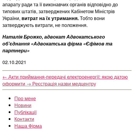
апарату ради та її виконавчих органів відповідно до
типових штатів, затверджених Кабінетом Міністрів
України,
витрат на їх утримання.
Тобто вони
затверджують витрати, не положення.
Наталія Брожко, адвокат Адвокатського
об’єднання «Адвокатська фірма «Єфімов та
партнери»
02.10.2021
←
Акти приймання-передачі електроенергії: якою датою
оформити
→
Реєстрація назви медцентру
Про мене
Новини
Публікації
Контакти
Наша Фірма