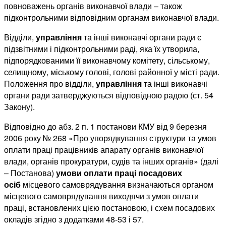
повноважень органів виконавчої влади – також
підконтрольними відповідним органам виконавчої влади.
Відділи,
управління
та інші виконавчі органи ради є
підзвітними і підконтрольними раді, яка їх утворила,
підпорядкованими її виконавчому комітету, сільському,
селищному, міському голові, голові районної у місті ради.
Положення про відділи,
управління
та інші виконавчі
органи ради затверджуються відповідною радою (ст. 54
Закону).
Відповідно до абз. 2 п. 1 постанови КМУ від 9 березня
2006 року № 268 «Про упорядкування структури та умов
оплати праці працівників апарату органів виконавчої
влади, органів прокуратури, судів та інших органів» (далі
– Постанова)
умови оплати праці посадових
осіб
місцевого самоврядування визначаються органом
місцевого самоврядування виходячи з умов оплати
праці, встановлених цією постановою, і схем посадових
окладів згідно з додатками 48-53 і 57.