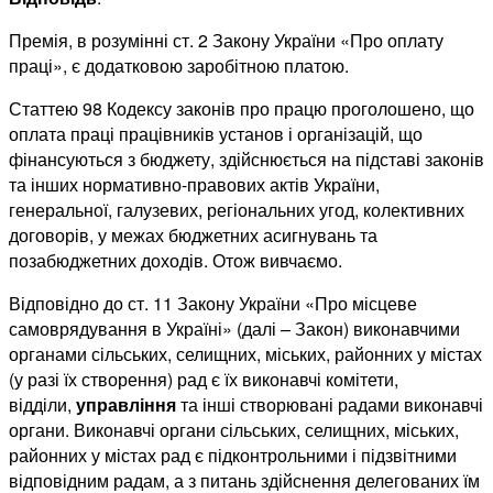
Премія, в розумінні ст. 2 Закону України «Про оплату
праці», є додатковою заробітною платою.
Статтею 98 Кодексу законів про працю проголошено, що
оплата праці працівників установ і організацій, що
фінансуються з бюджету, здійснюється на підставі законів
та інших нормативно-правових актів України,
генеральної, галузевих, регіональних угод, колективних
договорів, у межах бюджетних асигнувань та
позабюджетних доходів. Отож вивчаємо.
Відповідно до ст. 11 Закону України «Про місцеве
самоврядування в Україні» (далі – Закон) виконавчими
органами сільських, селищних, міських, районних у містах
(у разі їх створення) рад є їх виконавчі комітети,
відділи,
управління
та інші створювані радами виконавчі
органи. Виконавчі органи сільських, селищних, міських,
районних у містах рад є підконтрольними і підзвітними
відповідним радам, а з питань здійснення делегованих їм