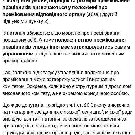
А
конкретні умови, порядок та розміри преміювання
працівників визначаються у положенні про
преміювання відповідного органу
(абзац другий
підпункту 2 пункту 2).
Із питання вбачається, що мова не про преміювання
посадових осіб. А тому
положення про преміювання
працівників управління має затверджуватись самим
управлінням
, якщо іншого не визначено положенням
про управління.
Так, залежно від статусу управління положення про
преміювання може затверджуватися і виконавчим
комітетом. Зокрема, коли воно є структурним підрозділом
виконавчого комітету, а не окремою юридичною особою.
Що ж до депутатів, то згідно з ч.1 ст. 26 Закону виключно
на пленарних засіданнях сільської, селищної, міської ради
вирішуються такі питання, зокрема як затвердження за
пропозицією сільського, селищного, міського голови
структури виконавчих органів ради, загальної чисельності