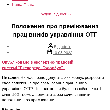
Наша Фірма
Категорії
Трудові відносини
Положення про преміювання
працівників управління ОТГ
Автор
Від
admin
запису
Дата
10.05.2022
запису
Опубліковано в експертно-правовій
системі “Експертус: Головбух”
Питання
: Чи має право депутатський корпус розробити
своє положення про преміювання працівників
управління ОТГ? Це положення було розроблене на 1
січня 2021 року, а депутати зараз хочуть змінити
положення про преміювання.
Відповідь
: