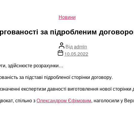
Категорії
Новини
ргованості за підробленим договоро
Автор
Від
admin
запису
Дата
10.05.2022
запису
уги, здійснюєте розрахунки…
ваність за підставі підробленої сторінки договору.
значенні експертизи давності виготовлення нової сторінки 
двокат, спільно з
Олександром Єфімовим
, наголосили у Вер