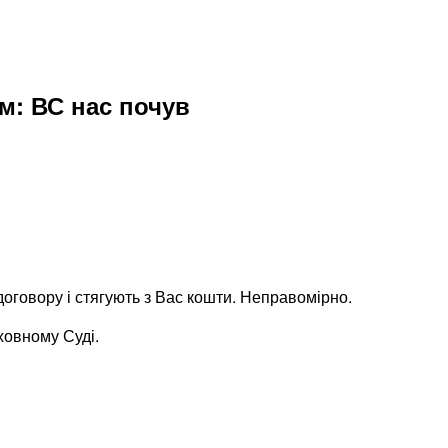
м: ВС нас почув
договору і стягують з Вас кошти. Неправомірно.
ховному Суді.