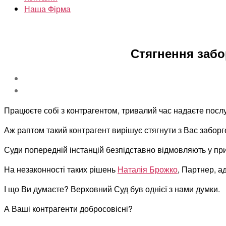
Наша Фірма
Стягнення забо
Працюєте собі з контрагентом, тривалий час надаєте посл
Аж раптом такий контрагент вирішує стягнути з Вас заборго
Суди попередній інстанцій безпідставно відмовляють у при
На незаконності таких рішень
Наталія Брожко
, Партнер, а
І що Ви думаєте? Верховний Суд був однієї з нами думки.
А Ваші контрагенти добросовісні?