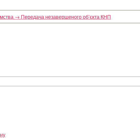
ємства
→
Передача незавершеного об’єкта КНП
ону