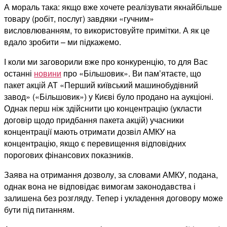
А мораль така: якщо вже хочете реалізувати якнайбільше
товару (робіт, послуг) завдяки «гучним»
висловлюванням, то використовуйте примітки. А як це
вдало зробити – ми підкажемо.
І коли ми заговорили вже про конкуренцію, то для Вас
останні
новини
про «Більшовик». Ви пам’ятаєте, що
пакет акцій АТ «Перший київський машинобудівний
завод» («Більшовик») у Києві було продано на аукціоні.
Однак перш ніж здійснити цю концентрацію (укласти
договір щодо придбання пакета акцій) учасники
концентрації мають отримати дозвіл АМКУ на
концентрацію, якщо є перевищення відповідних
порогових фінансових показників.
Заява на отримання дозволу, за словами АМКУ, подана,
однак вона не відповідає вимогам законодавства і
залишена без розгляду. Тепер і укладення договору може
бути під питанням.