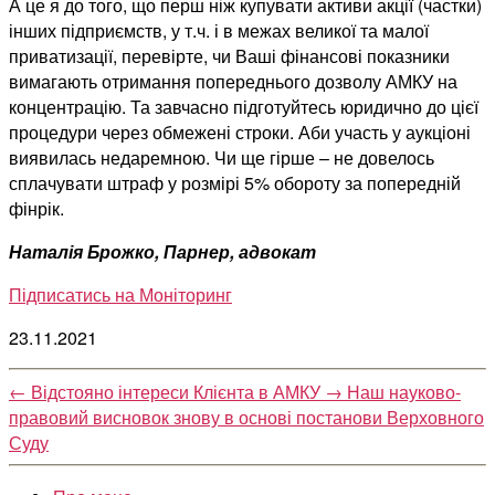
А це я до того, що перш ніж купувати активи акції (частки)
інших підприємств, у т.ч. і в межах великої та малої
приватизації, перевірте, чи Ваші фінансові показники
вимагають отримання попереднього дозволу АМКУ на
концентрацію. Та завчасно підготуйтесь юридично до цієї
процедури через обмежені строки. Аби участь у аукціоні
виявилась недаремною. Чи ще гірше – не довелось
сплачувати штраф у розмірі 5% обороту за попередній
фінрік.
Наталія Брожко, Парнер, адвокат
Підписатись на Моніторинг
23.11.2021
←
Відстояно інтереси Клієнта в АМКУ
→
Наш науково-
правовий висновок знову в основі постанови Верховного
Суду