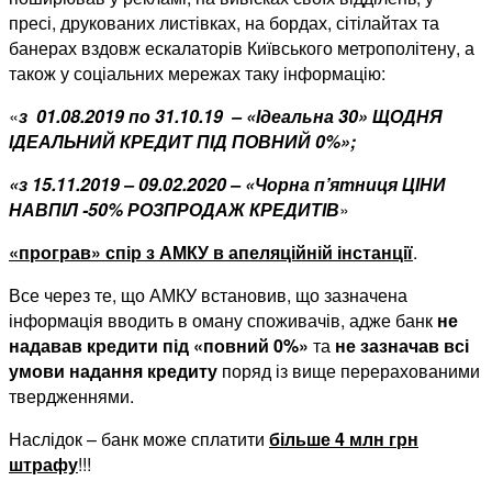
пресі, друкованих листівках, на бордах, сітілайтах та
банерах вздовж ескалаторів Київського метрополітену, а
також у соціальних мережах таку інформацію:
«
з 01.08.2019 по 31.10.19 – «Ідеальна 30» ЩОДНЯ
ІДЕАЛЬНИЙ КРЕДИТ ПІД ПОВНИЙ 0%»;
«з 15.11.2019 – 09.02.2020 – «Чорна п’ятниця ЦІНИ
НАВПІЛ -50% РОЗПРОДАЖ КРЕДИТІВ
»
«програв» спір з АМКУ в апеляційній інстанції
.
Все через те, що АМКУ встановив, що зазначена
інформація вводить в оману споживачів, адже банк
не
надавав кредити під «повний 0%»
та
не зазначав всі
умови надання кредиту
поряд із вище перерахованими
твердженнями.
Наслідок – банк може сплатити
більше 4 млн грн
штрафу
!!!