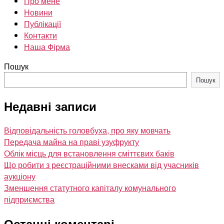
Про мене
Новини
Публікації
Контакти
Наша Фірма
Пошук
Пошук
Недавні записи
Відповідальність головбуха, про яку мовчать
Передача майна на праві узуфрукту
Облік місць для встановлення сміттєвих баків
Що робити з реєстраційними внесками від учасників
аукціону
Зменшення статутного капіталу комунального
підприємства
Останні коментарі