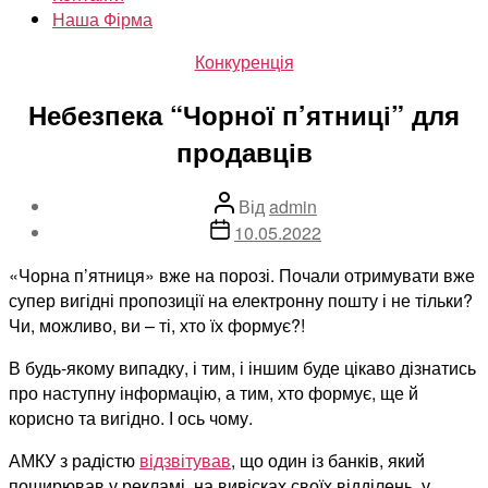
Наша Фірма
Категорії
Конкуренція
Небезпека “Чорної п’ятниці” для
продавців
Автор
Від
admin
запису
Дата
10.05.2022
запису
«Чорна п’ятниця» вже на порозі. Почали отримувати вже
супер вигідні пропозиції на електронну пошту і не тільки?
Чи, можливо, ви – ті, хто їх формує?!
В будь-якому випадку, і тим, і іншим буде цікаво дізнатись
про наступну інформацію, а тим, хто формує, ще й
корисно та вигідно. І ось чому.
АМКУ з радістю
відзвітував
, що один із банків, який
поширював у рекламі, на вивісках своїх відділень, у