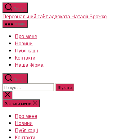
Перейти
Пошук
до
Персональний сайт адвоката Наталії Брожко
вмісту
Меню
Про мене
Новини
Публікації
Контакти
Наша Фірма
Пошук
Шукати:
Закрити
пошук
Закрити меню
Про мене
Новини
Публікації
Контакти