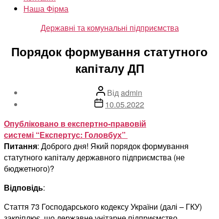
Наша Фірма
Категорії
Державні та комунальні підприємства
Порядок формування статутного
капіталу ДП
Автор
Від
admin
запису
Дата
10.05.2022
запису
Опубліковано в експертно-правовій
системі “Експертус: Головбух”
Питання
: Доброго дня! Який порядок формування
статутного капіталу державного підприємства (не
бюджетного)?
Відповідь
:
Стаття 73 Господарського кодексу України (далі – ГКУ)
закріплює, що державне унітарне підприємство