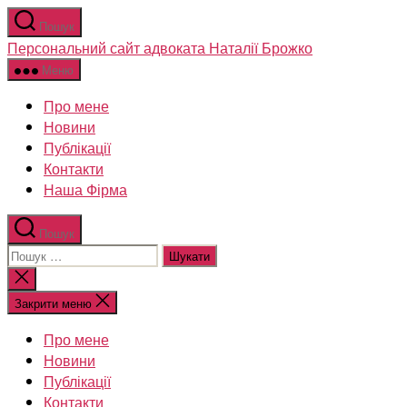
Перейти
Пошук
до
Персональний сайт адвоката Наталії Брожко
вмісту
Меню
Про мене
Новини
Публікації
Контакти
Наша Фірма
Пошук
Шукати:
Закрити
пошук
Закрити меню
Про мене
Новини
Публікації
Контакти