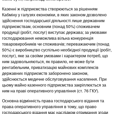
Казенні ж підприємства створюються за рішенням
Кабміну у галузях економіки, в яких законом дозволено
здійснення господарської діяльності лише державним
підприємствам, основним (понад 50%) споживачем
продукції (робіт, послуг) виступає держава; за умовами
господарювання неможлива вільна конкуренція
товаровиробників чи споживачів; переважаючим (понад
50%) є виробництво суспільно необхідної продукції (робіт,
послуг), яке за своїми умовами і характером потреб, що
ним задовольняються, як правило, не може бути
рентабельним, приватизацію майнових комплексів
державних підприємств заборонено законом,
здійснюється медичне обслуговування населення. При
цьому майно казенного підприємства закріплюється за
ним на праві оперативного управління (ст. 76 ГКУ).
Основна відмінність права господарського відання та
права оперативного управління в тому, що право
господарського відання має наслідком отримання згоди