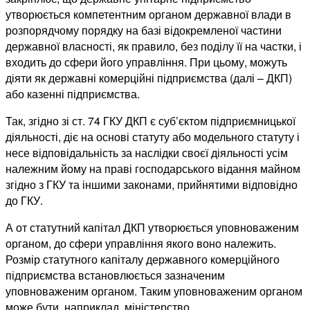
утворюється компетентним органом державної влади в
розпорядчому порядку на базі відокремленої частини
державної власності, як правило, без поділу її на частки, і
входить до сфери його управління. При цьому, можуть
діяти як державні комерційні підприємства (далі – ДКП)
або казенні підприємства.
Так, згідно зі ст. 74 ГКУ ДКП є суб’єктом підприємницької
діяльності, діє на основі статуту або модельного статуту і
несе відповідальність за наслідки своєї діяльності усім
належним йому на праві господарського відання майном
згідно з ГКУ та іншими законами, прийнятими відповідно
до ГКУ.
А от статутний капітал ДКП утворюється уповноваженим
органом, до сфери управління якого воно належить.
Розмір статутного капіталу державного комерційного
підприємства встановлюється зазначеним
уповноваженим органом. Таким уповноваженим органом
може бути, наприклад, міністерство.