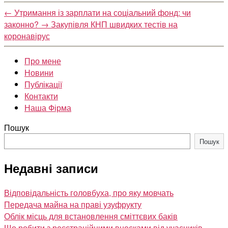
←
Утримання із зарплати на соціальний фонд: чи
законно?
→
Закупівля КНП швидких тестів на
коронавірус
Про мене
Новини
Публікації
Контакти
Наша Фірма
Пошук
Пошук
Недавні записи
Відповідальність головбуха, про яку мовчать
Передача майна на праві узуфрукту
Облік місць для встановлення сміттєвих баків
Що робити з реєстраційними внесками від учасників