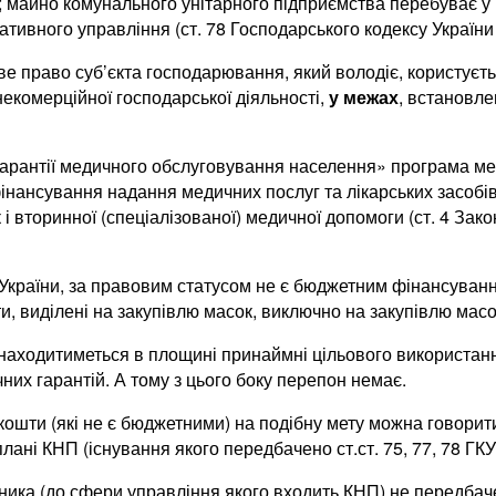
; майно комунального унітарного підприємства перебуває у 
вного управління (ст. 78 Господарського кодексу України (
 право суб’єкта господарювання, який володіє, користуєть
екомерційної господарської діяльності,
у межах
, встановле
і гарантії медичного обслуговування населення» програма ме
інансування надання медичних послуг та лікарських засобі
і вторинної (спеціалізованої) медичної допомоги (ст. 4 Зак
 України, за правовим статусом не є бюджетним фінансуван
, виділені на закупівлю масок, виключно на закупівлю масо
знаходитиметься в площині принаймні цільового використан
них гарантій. А тому з цього боку перепон немає.
кошти (які не є бюджетними) на подібну мету можна говорит
ані КНП (існування якого передбачено ст.ст. 75, 77, 78 ГКУ
ика (до сфери управління якого входить КНП) не передбач