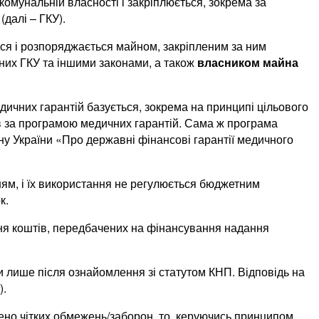
комунальній власності і закріплюється, зокрема за
далі – ГКУ).
ся і розпоряджається майном, закріпленим за ним
них ГКУ та іншими законами, а також
власником майна
дичних гарантій базується, зокрема на принципі цільового
в за програмою медичних гарантій. Сама ж програма
ону України «Про державні фінансові гарантії медичного
ням, і їх використання не регулюється бюджетним
к.
ня коштів, передбачених на фінансування надання
и лише після ознайомлення зі статутом КНП. Відповідь на
).
ено чітких обмежень/заборон, то, керуючись принципом