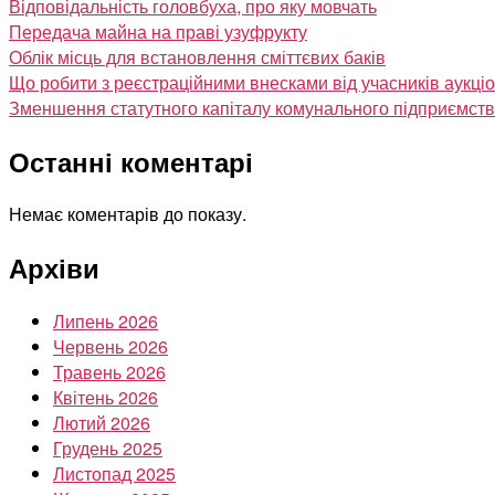
Відповідальність головбуха, про яку мовчать
Передача майна на праві узуфрукту
Облік місць для встановлення сміттєвих баків
Що робити з реєстраційними внесками від учасників аукці
Зменшення статутного капіталу комунального підприємст
Останні коментарі
Немає коментарів до показу.
Архіви
Липень 2026
Червень 2026
Травень 2026
Квітень 2026
Лютий 2026
Грудень 2025
Листопад 2025