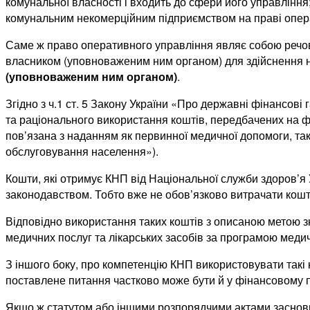
комунальної власності і входить до сфери його управління
комунальним некомерційним підприємством на праві операти
Саме ж право оперативного управління являє собою речове
власником (уповноваженим ним органом) для здійснення н
(уповноваженим ним органом)
.
Згідно з ч.1 ст. 5 Закону України «Про державні фінансов
та раціонального використання коштів, передбачених на ф
пов’язана з наданням як первинної медичної допомоги, так 
обслуговування населення»).
Кошти, які отримує КНП від Національної служби здоров’я
законодавством. Тобто вже не обов’язково витрачати кошти
Відповідно використання таких коштів з описаною метою 
медичних послуг та лікарських засобів за програмою медич
З іншого боку, про компетенцію КНП використовувати такі 
поставлене питання частково може бути й у фінансовому пл
Якщо ж статутом або іншими розпорядчими актами засновн