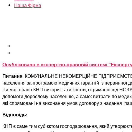
Наша Фірма
Опубліковано в експертно-правовій системі “Експерт
Питання
. КОМУНАЛЬНЕ НЕКОМЕРЦІЙНЕ ПІДПРИЄМСТВО “МІ
населення за програмою медичних гарантій з первинної до
Чи має право КНП використати кошти, отриманні від НСЗУ 
допомоги дорослому населенню, а саме: витрати по медика
які спрямовані на виконання умов договору з надання пац
Відповідь:
КНП є саме тим суб’єктом господарювання, який утворюєт