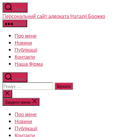
Перейти
Пошук
до
Персональний сайт адвоката Наталії Брожко
вмісту
Меню
Про мене
Новини
Публікації
Контакти
Наша Фірма
Пошук
Шукати:
Закрити
пошук
Закрити меню
Про мене
Новини
Публікації
Контакти