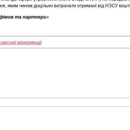
я, яким чином доцільно витрачати отримані від НЗСУ кошти 
Єфімов та партнери»
овісної конкуренції