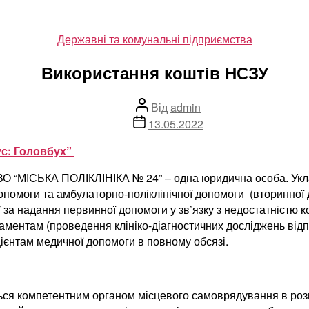
Категорії
Державні та комунальні підприємства
Використання коштів НСЗУ
Автор
Від
admin
запису
Дата
13.05.2022
запису
ус: Головбух”
СЬКА ПОЛІКЛІНІКА № 24” – одна юридична особа. Уклад
помоги та амбулаторно-поліклінічної допомоги (вторинної
за надання первинної допомоги у зв’язку з недостатністю к
ментам (проведення клініко-діагностичних досліджень відп
ієнтам медичної допомоги в повному обсязі.
ься компетентним органом місцевого самоврядування в роз