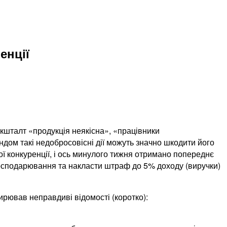
енції
 кшталт «продукція неякісна», «працівники
ендом такі недобросовісні дії можуть значно шкодити його
ї конкуренції, і ось минулого тижня отримано попереднє
 господарювання та накласти штраф до 5% доходу (виручки)
ирював неправдиві відомості (коротко):