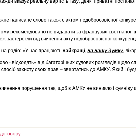
завжди вказує реальну вартість газу, деякі приватні постача
ожне написане слово також є актом недобросовісної конкурен
му рекомендовано не видавати за французькі свої напої, що 
ж застерегли від вчинення акту недобросовісної конкуренці
 на радіо: «У нас працюють
найкращі
,
на нашу думку
, лік
пово «відходять» від багаторічних судових розглядів щодо 
 спосіб захисту своїх прав – звертатись до АМКУ. Який і б
вчинення порушення так, щоб в АМКУ не виникло і сумніву 
 договору