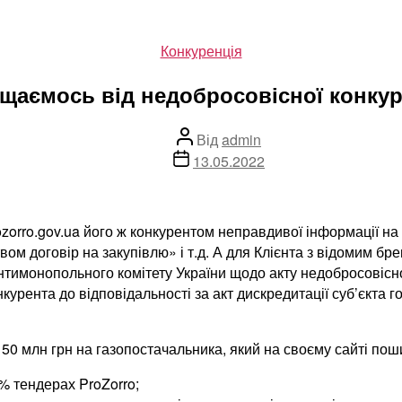
Категорії
Конкуренція
щаємось від недобросовісної конкур
Автор
Від
admin
запису
Дата
13.05.2022
запису
zorro.gov.ua його ж конкурентом неправдивої інформації на
ом договір на закупівлю» і т.д. А для Клієнта з відомим бр
нтимонопольного комітету України щодо акту недобросовісно
нкурента до відповідальності за акт дискредитації суб’єкта
50 млн грн на газопостачальника, який на своєму сайті пош
% тендерах ProZorro;