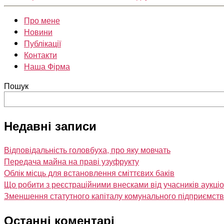
Про мене
Новини
Публікації
Контакти
Наша Фірма
Пошук
Недавні записи
Відповідальність головбуха, про яку мовчать
Передача майна на праві узуфрукту
Облік місць для встановлення сміттєвих баків
Що робити з реєстраційними внесками від учасників аукці
Зменшення статутного капіталу комунального підприємст
Останні коментарі