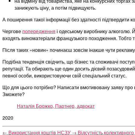
на відміну від товариства, яке на конкурсних торгах 
занижують ціну, а потім підвищують.
А поширення такої інформації без здатності підтвердити к
Чергове
попередження
і одеському виробнику алкоголю. Йо
входять виноматеріали французького походження. Тобто те
Після таких «новин» починаєш зовсім інакше чути рекламу
Подібна тенденція свідчить, що бізнес та споживачі посту
репутації. Та обирають ще один досить дієвий позасудовий
певної особи, використовуючи свій спеціальний статус.
Що для цього потрібно? Написати вмотивовану заяву про 
Зможете?
Наталія Брожко, Партнер, адвокат
2020
←
Використання коштів НСЗУ
→
Відсутність колективного