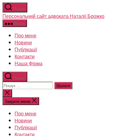
Перейти
Пошук
до
Персональний сайт адвоката Наталії Брожко
вмісту
Меню
Про мене
Новини
Публікації
Контакти
Наша Фірма
Пошук
Шукати:
Закрити
пошук
Закрити меню
Про мене
Новини
Публікації
Контакти