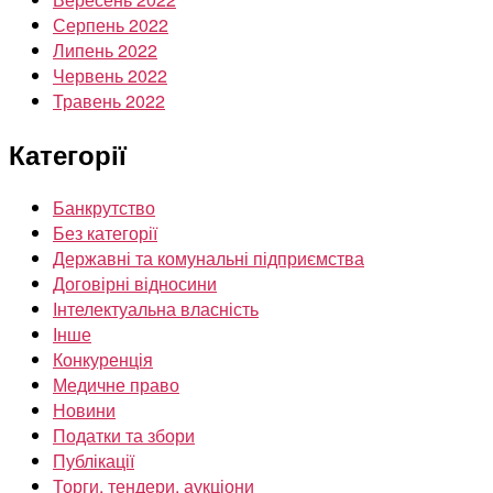
Серпень 2022
Липень 2022
Червень 2022
Травень 2022
Категорії
Банкрутство
Без категорії
Державні та комунальні підприємства
Договірні відносини
Інтелектуальна власність
Інше
Конкуренція
Медичне право
Новини
Податки та збори
Публікації
Торги, тендери, аукціони