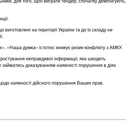
льники, для того, щоб виграти тендер, спочатку демпінгують,
ції.
виготовлені на території України та до їх складу не
ї.
арі». «Наша думка» істотно знижує ризик конфлікту з АМКУ.
спростування неправдивої інформації, яка шкодить
уде займатись доказуванням наявності порушення в діях
щодо наявності дійсного порушення Ваших прав.