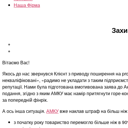
Наша Фірма
Захи
Вітаємо Вас!
Якось до нас звернувся Клієнт з приводу поширення на pro
некваліфіковані», «радимо не укладати з таким підприємств
репутації. Нами була підготована вмотивована заява до А
подання, згідно з яким АМКУ має намір притягнути горе-ко
за попередній фінрік.
А ось інша ситуація.
АМКУ
вже наклав штраф на більш ніж 
з початку року товариство перемогло більше ніж в 90