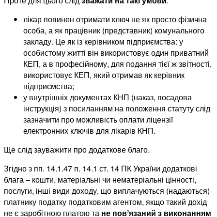
Проте для цього слід
зважати на такі умови
:
лікар повинен отримати ключ не як просто фізична
особа, а як працівник (представник) комунального
закладу. Це як із керівником підприємства: у
особистому житті він використовує один приватний
КЕП, а в професійному, для подання тієї ж звітності,
використовує КЕП, який отримав як керівник
підприємства;
у внутрішніх документах КНП (наказ, посадова
інструкція) з посиланням на положення статуту слід
зазначити про можливість оплати ліцензії
електронних ключів для лікарів КНП.
Ще слід зауважити про додаткове благо.
Згідно з пп. 14.1.47 п. 14.1 ст. 14 ПК України додаткові
блага – кошти, матеріальні чи нематеріальні цінності,
послуги, інші види доходу, що виплачуються (надаються)
платнику податку податковим агентом, якщо такий дохід
не є заробітною платою та
не пов
ʼ
язаний з виконанням