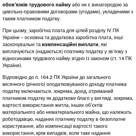
обов
ʼ
язків трудового найму
або не є винагородою за
цивільно-правовими договорами (угодами), укладеними з
таким платником податку.
При цьому, заробітна плата для цілей розділу IV ПК
України – основна та додаткова заробітна плата, інші
заохочувальні та
компенсаційні виплати
, які
виплачуються (надаються) платнику податку у звʼязку з
відносинами трудового найму згідно із законом (ст. 14 ПК
України).
Відповідно до п. 164.2 ПК України до загального
місячного (річного) оподатковуваного доходу платника
податку включаються, зокрема, дохід, отриманий
платником податку як додаткове благо у вигляді, зокрема,
вартості використання житла, інших обʼєктів
матеріального або нематеріального майна, що належать
роботодавцю, наданих платнику податку в безоплатне
користування, або компенсації вартості такого
використання, крім випадків, коли таке надання