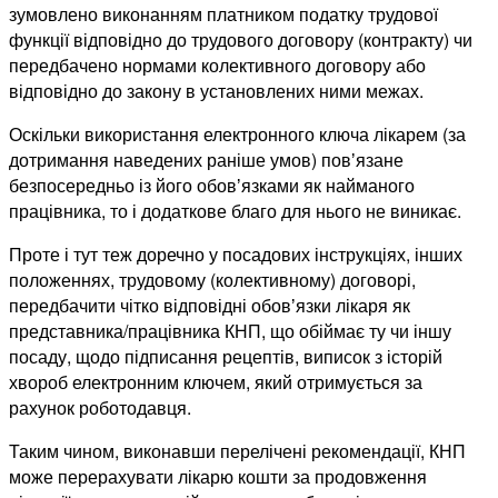
зумовлено виконанням платником податку трудової
функції відповідно до трудового договору (контракту) чи
передбачено нормами колективного договору або
відповідно до закону в установлених ними межах.
Оскільки використання електронного ключа лікарем (за
дотримання наведених раніше умов) повʼязане
безпосередньо із його обовʼязками як найманого
працівника, то і додаткове благо для нього не виникає.
Проте і тут теж доречно у посадових інструкціях, інших
положеннях, трудовому (колективному) договорі,
передбачити чітко відповідні обовʼязки лікаря як
представника/працівника КНП, що обіймає ту чи іншу
посаду, щодо підписання рецептів, виписок з історій
хвороб електронним ключем, який отримується за
рахунок роботодавця.
Таким чином, виконавши перелічені рекомендації, КНП
може перерахувати лікарю кошти за продовження