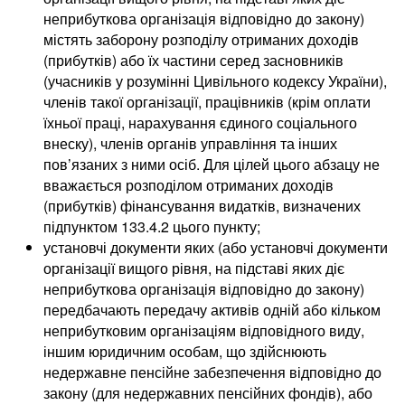
неприбуткова організація відповідно до закону)
містять заборону розподілу отриманих доходів
(прибутків) або їх частини серед засновників
(учасників у розумінні Цивільного кодексу України),
членів такої організації, працівників (крім оплати
їхньої праці, нарахування єдиного соціального
внеску), членів органів управління та інших
пов’язаних з ними осіб. Для цілей цього абзацу не
вважається розподілом отриманих доходів
(прибутків) фінансування видатків, визначених
підпунктом 133.4.2 цього пункту;
установчі документи яких (або установчі документи
організації вищого рівня, на підставі яких діє
неприбуткова організація відповідно до закону)
передбачають передачу активів одній або кільком
неприбутковим організаціям відповідного виду,
іншим юридичним особам, що здійснюють
недержавне пенсійне забезпечення відповідно до
закону (для недержавних пенсійних фондів), або