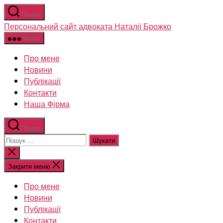
Перейти
Пошук
до
Персональний сайт адвоката Наталії Брожко
вмісту
Меню
Про мене
Новини
Публікації
Контакти
Наша Фірма
Пошук
Шукати:
Закрити
пошук
Закрити меню
Про мене
Новини
Публікації
Контакти