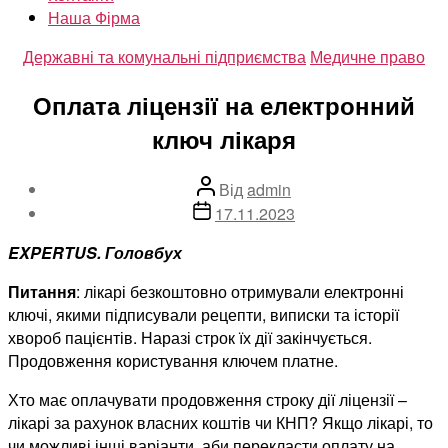
Наша Фірма
Категорії
Державні та комунальні підприємства
Медичне право
Оплата ліцензії на електронний
ключ лікаря
Автор
Від
admin
запису
Дата
17.11.2023
запису
EXPERTUS. Головбух
Питання
: лікарі безкоштовно отримували електронні
ключі, якими підписували рецепти, виписки та історії
хвороб пацієнтів. Наразі строк їх дії закінчується.
Продовження користування ключем платне.
Хто має оплачувати продовження строку дії ліцензії –
лікарі за рахунок власних коштів чи КНП? Якщо лікарі, то
чи можливі інші варіанти, аби перекласти оплату на