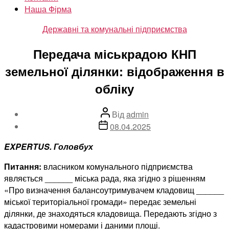
Наша Фірма
Категорії
Державні та комунальні підприємства
Передача міськрадою КНП
земельної ділянки: відображення в
обліку
Автор
Від
admin
запису
Дата
08.04.2025
запису
EXPERTUS. Головбух
Питання:
власником комунального підприємства
являється ______ міська рада, яка згідно з рішенням
«Про визначення балансоутримувачем кладовищ ______
міської територіальної громади» передає земельні
ділянки, де знаходяться кладовища. Передають згідно з
кадастровими номерами і даними площі.