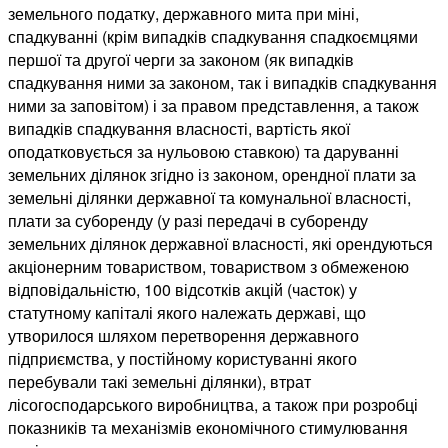
земельного податку, державного мита при міні,
спадкуванні (крім випадків спадкування спадкоємцями
першої та другої черги за законом (як випадків
спадкування ними за законом, так і випадків спадкування
ними за заповітом) і за правом представлення, а також
випадків спадкування власності, вартість якої
оподатковується за нульовою ставкою) та даруванні
земельних ділянок згідно із законом, орендної плати за
земельні ділянки державної та комунальної власності,
плати за суборенду (у разі передачі в суборенду
земельних ділянок державної власності, які орендуються
акціонерним товариством, товариством з обмеженою
відповідальністю, 100 відсотків акцій (часток) у
статутному капіталі якого належать державі, що
утворилося шляхом перетворення державного
підприємства, у постійному користуванні якого
перебували такі земельні ділянки), втрат
лісогосподарського виробництва, а також при розробці
показників та механізмів економічного стимулювання