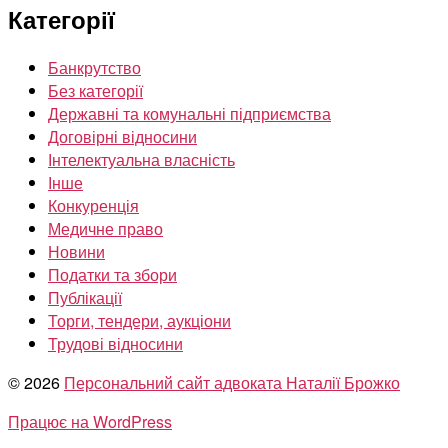
Категорії
Банкрутство
Без категорії
Державні та комунальні підприємства
Договірні відносини
Інтелектуальна власність
Інше
Конкуренція
Медичне право
Новини
Податки та збори
Публікації
Торги, тендери, аукціони
Трудові відносини
© 2026
Персональний сайт адвоката Наталії Брожко
Працює на WordPress