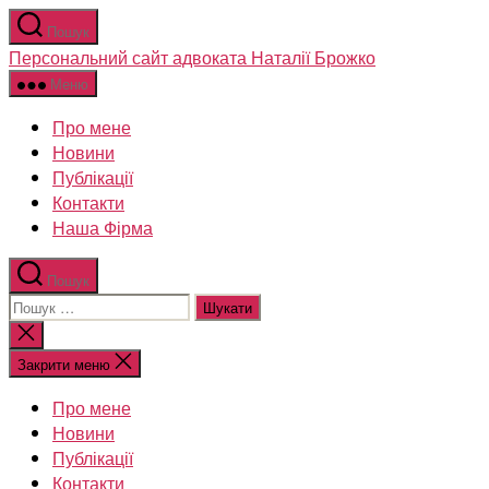
Перейти
Пошук
до
Персональний сайт адвоката Наталії Брожко
вмісту
Меню
Про мене
Новини
Публікації
Контакти
Наша Фірма
Пошук
Шукати:
Закрити
пошук
Закрити меню
Про мене
Новини
Публікації
Контакти