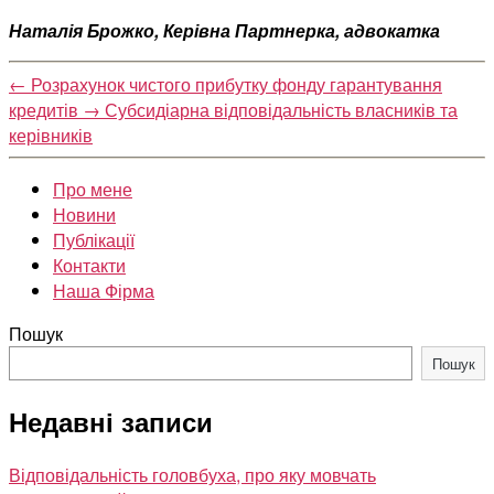
Наталія Брожко, Керівна Партнерка, адвокатка
←
Розрахунок чистого прибутку фонду гарантування
кредитів
→
Субсидіарна відповідальність власників та
керівників
Про мене
Новини
Публікації
Контакти
Наша Фірма
Пошук
Пошук
Недавні записи
Відповідальність головбуха, про яку мовчать