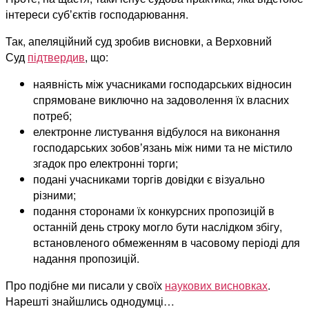
інтереси субʼєктів господарювання.
Так, апеляційний суд зробив висновки, а Верховний
Суд
підтвердив
, що:
наявність між учасниками господарських відносин
спрямоване виключно на задоволення їх власних
потреб;
електронне листування відбулося на виконання
господарських зобовʼязань між ними та не містило
згадок про електронні торги;
подані учасниками торгів довідки є візуально
різними;
подання сторонами їх конкурсних пропозицій в
останній день строку могло бути наслідком збігу,
встановленого обмеженням в часовому періоді для
надання пропозицій.
Про подібне ми писали у своїх
наукових висновках
.
Нарешті знайшлись однодумці…