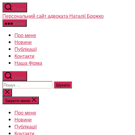
Перейти
Пошук
до
Персональний сайт адвоката Наталії Брожко
вмісту
Меню
Про мене
Новини
Публікації
Контакти
Наша Фірма
Пошук
Шукати:
Закрити
пошук
Закрити меню
Про мене
Новини
Публікації
Контакти