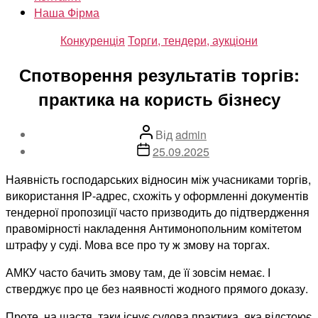
Наша Фірма
Категорії
Конкуренція
Торги, тендери, аукціони
Спотворення результатів торгів:
практика на користь бізнесу
Автор
Від
admin
запису
Дата
25.09.2025
запису
Наявність господарських відносин між учасниками торгів,
використання ІР-адрес, схожіть у оформленні документів
тендерної пропозиції часто призводить до підтвердження
правомірності накладення Антимонопольним комітетом
штрафу у суді. Мова все про ту ж змову на торгах.
АМКУ часто бачить змову там, де її зовсім немає. І
стверджує про це без наявності жодного прямого доказу.
Проте, на щастя, таки існує судова практика, яка відстоює